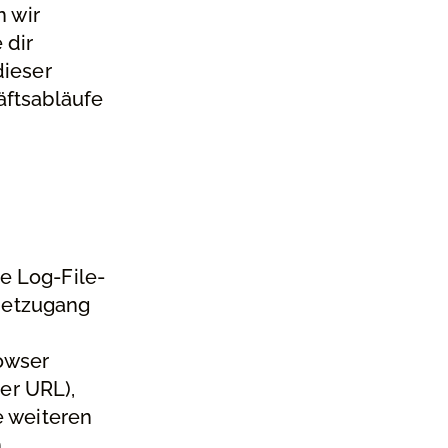
n wir
 dir
dieser
äftsabläufe
e Log-File-
rnetzugang
owser
er URL),
e weiteren
n