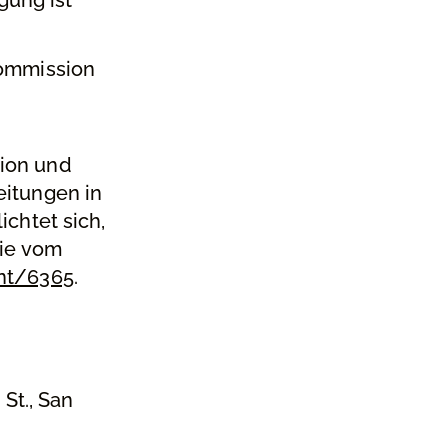
Kommission
nion und
eitungen in
chtet sich,
Sie vom
ant/6365
.
St., San