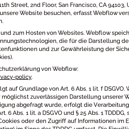
 11th Street, 2nd Floor, San Francisco, CA 94103,
unsere Website besuchen, erfasst Webflow ve
n.
n und zum Hosten von Websites. Webflow speich
nungstechnologien, die für die Darstellung der
tenfunktionen und zur Gewährleistung der Sich
ies).
chutzerklärung von Webflow:
vacy-policy
.
 auf Grundlage von Art. 6 Abs. 1 lit. f DSGVO.
r möglichst zuverlässigen Darstellung unserer W
igung abgefragt wurde, erfolgt die Verarbeitun
t. 6 Abs. 1 lit. a DSGVO und § 25 Abs. 1 TDDDG, 
Cookies oder den Zugriff auf Informationen im 
inting) im Sinne des TDDDG umfasst. Die Einwilli