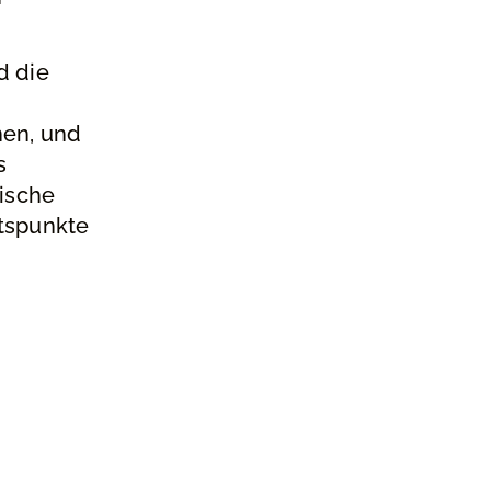
d die
hen, und
s
tische
ltspunkte