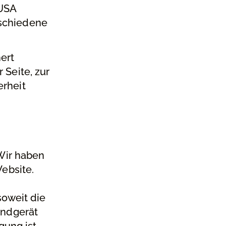
 USA
rschiedene
ert
 Seite, zur
erheit
 Wir haben
ebsite.
g
soweit die
Endgerät
gung ist