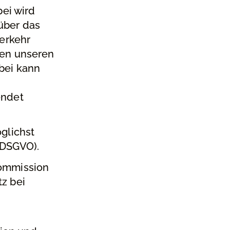
bei wird
über das
verkehr
hen unseren
bei kann
endet
glichst
f DSGVO).
Kommission
z bei