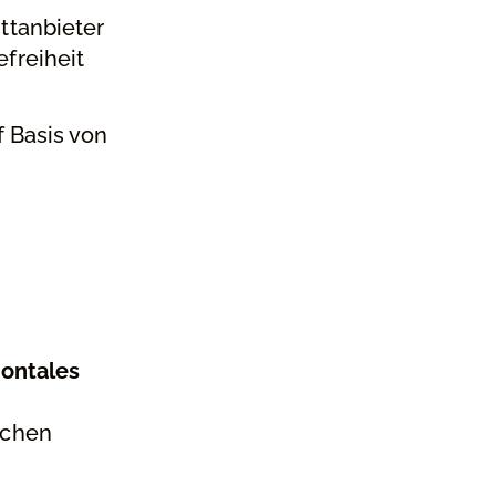
ttanbieter
efreiheit
 Basis von
zontales
ichen