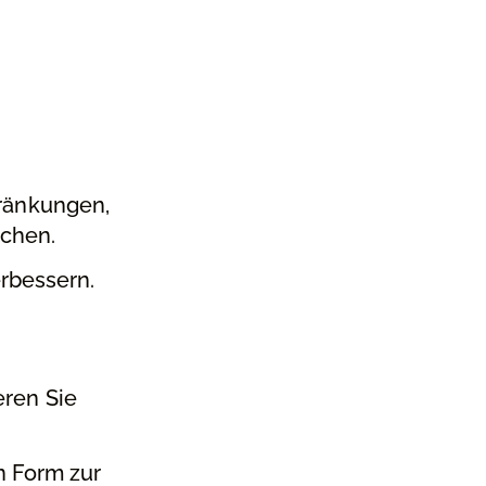
hränkungen,
ichen.
erbessern.
eren Sie
n Form zur