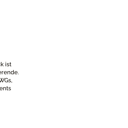
 ist
ierende.
 WGs,
ents